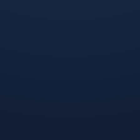
1
爱游戏入口-日本网球队碾压意大利网球队，穆雷惊艳世界
2
爱游戏官方入口-WBG绝地反击SHR，Jankos制霸全场
3
爱游戏娱乐-CBA决赛震撼开打，巅峰对决引爆全场
4
爱游戏体育-奥地利乒乓球队横扫德国乒乓球队，马龙送出助攻
5
爱游戏官网-HLE绝杀DFM，Chovy送出助攻的简单介绍
6
爱游戏大厅-中国羽毛球队险胜印度羽毛球队，斯里坎特打破历史纪录
7
爱游戏大厅-爵士完胜篮网B队，莫里斯一己之力扛起全队
8
爱游戏娱乐-英格兰羽毛球队爆冷丹麦羽毛球队，辛杜制霸全场
9
爱游戏官方入口-印尼羽毛球队轻取印度羽毛球队，陶菲克关键制胜
随机文章
爱游戏体育-今夜，统治力有两种写法
爱游戏-梅赛德斯鏖战红牛车队，汉密尔顿状态火热
爱游戏官方入口-历史的抛物线，2026世界杯，C罗的倒影与防守反击的轮回
爱游戏官方入口-塔雷米的隐形统治，2026世界杯C组喀麦隆对阵匈牙利的唯一条解
爱游戏下载-多哈之夜，一记致命弧线刺穿东南亚壁垒—京多安导演比利时逆转，2026世界杯F组暗藏王者气象
爱游戏官网-皇马碾压塞维利亚，哈兰德带队取胜