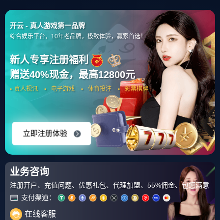
首页
即时比分
专家推荐
赛后点评
热门讨论
首页
即时比分
爱游戏官方入口-印尼羽毛球队轻取印度羽毛球
队，陶菲克关键制胜
爱游戏官方入口-印尼羽毛球队轻取印度羽毛球
0
队，陶菲克关键制胜
2025.11.23 |
爱游戏
| 610次围观
微信小程序源码https://www.lanrenmb.com/x/