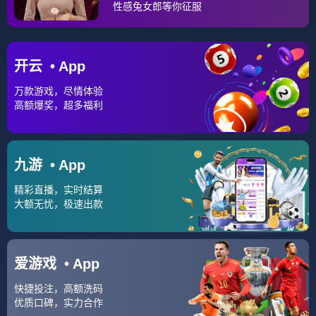
本文系作者授权ayx发表，未经许可，不得转载。
相关阅读
爱游戏在线-郁金香风暴中的桑巴绝响，当2026世界杯D组的命
运之夜，内马尔用魔法撕裂了橙衣军团的防线
爱游戏在线-铁血蓝白，剑指卡塔尔—乌拉圭中场绞杀，加维一
剑封喉定乾坤
爱游戏在线-当唯一成为宿命，2026世界杯H组，伊朗铁骑踏碎
斯洛伐克，莱万用一场胜利定义不可复制
爱游戏娱乐-构思
爱游戏在线-德容的独舞，伊朗的铁壁，2026世界杯H组一场非
对称碾压背后的唯一性美学
爱游戏tv-1.钢铁战车碾过北欧冰原，范戴克一柱擎天，德国队用
最不德国的方式赢下巅峰对决
爱游戏入口-扩展
爱游戏在线-当姆巴佩披上印度战袍，一场虚构的世界杯关键积
分战，如何撕裂足球世界的现实与狂想
爱游戏大厅-2026世界杯B组焦点战，登贝莱独造三球，喀麦隆4-
1大胜波兰，门将神勇化解险情
爱游戏tv-黑马踏碎豪门梦，2026世界杯，保加利亚碾压乌兹别
克斯坦，登贝莱与替补奇兵改写历史
< 上一篇
下一篇 >
发表评论