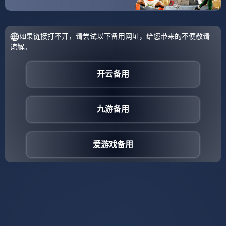
本文仅代表作者观点，不代表爱游戏立场。
本文系作者授权ayx发表，未经许可，不得转载。
相关阅读
爱游戏大厅-绝杀之夜，战术的胜利，京多安导演伊朗奇迹，B组
暗藏世界杯最大变数
爱游戏tv-那夜的风，只认一个名字—2026世界杯四分之一决
赛，厄瓜多尔绝杀澳大利亚，拉什福德完成致命一击
爱游戏官方-绝境中的红白闪电，2026世界杯G组，英格兰逆转
美国的铁血之夜，B费刺出致命一击
爱游戏大厅-那一刻，三笘薰的灵光划破A组夜空，罗马尼亚vs哥
伦比亚，一场被替补改写的命运之战
爱游戏APP-萨卡独舞，摩洛哥破局—2026世界杯A组焦点战唯一
解
爱游戏在线-一场冷雨中的奇迹，2026世界杯G组，印度绝杀挪
威，阿方索·戴维斯燃爆全场
爱游戏大厅-唯一之战，2026世界杯B组焦点，京多安用大师级表
现主导波兰力克伊朗
爱游戏官方-沙漠风暴，2026世界杯八分之一决赛，乌兹别克斯
坦逆转伊朗，费利克斯用闪电反击书写唯一神迹
爱游戏娱乐-2026世界杯C组之夜，日本风暴下的战术绝唱，莱
万一击定乾坤
爱游戏在线-暗流涌动，布罗佐维奇的战术棋子，如何让丹麦在2
026世界杯黑马之战中掀翻英格兰
< 上一篇
下一篇 >