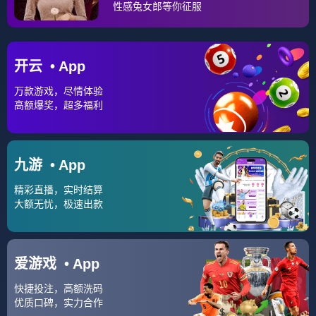
谢谢观看。
【看游戏，找八卦，尽在17173游戏八爪！https://173.tv】
版权声明