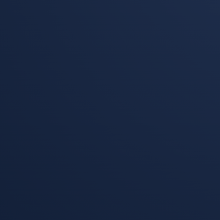
一次成功的防守，每一次拼抢到的篮板
终场哨响，比分定格在山西队领先，主
意志品质的胜利，更是山西篮球“勇猛顽
心可以弥补天赋的差距，拼搏能够创造
篮球宇宙的平行交响：唯一性的共鸣
布克的两万分与山西队的加时胜,看似是
们分别代表了篮球运动的两极：一端是N
个人英雄主义与现代篮球美学的华丽篇
意志与地域文化的融合，去挑战、去征
这种共鸣的本质,是篮球运动唯一性内核
极限压力下激发的人性光辉。
布克用一
抢搏出加时机会，形式不同，路径各异
量。
当太阳升起照耀菲尼克斯,黄河之水依旧
山西男篮则将铁血的夜晚铭刻在球迷心