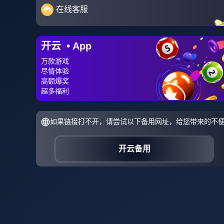
篮球世界的奇妙在于,它总能在不同纬度
的另一端正值午后，德文·布克在菲尼克
涯两万分的里程碑；而几乎与此同时，
时赛的血战后，以顽强的意志击退了来
场战役，一种精神——篮球，正在以它
布克：凤凰城的得分诗篇与领袖之路