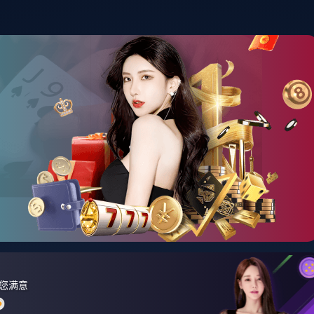
后点评
热门讨论
黄河的篮球回响，布克里程碑与山西加时奇迹的同频共振
黄河的篮球回响，布克里程碑与山西加时
0