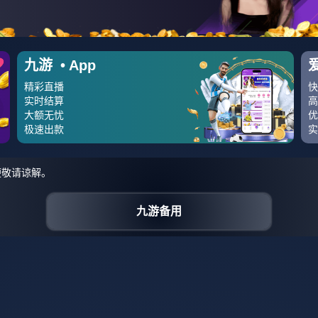
的时空里，上演着彼此呼应的故事，北京时间昨晚，当地球
斯的炙热阳光下，用一记标志性的后仰跳投，跨越了职业生
在山西太原的滨河体育中心，山西汾酒股份队在历经一个加
访的印第安纳步行者，取得了一场提振士气的关键胜利，两
作者其
独有的方式，书写着关于卓越、坚持与跨越的叙事。
爱游
爱游
爱游
热门