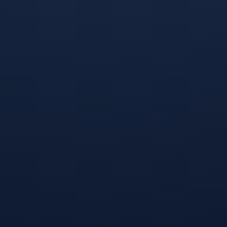
场。
得转载。
的上帝视
爱游戏娱乐-冰与火之歌，当北欧风暴席卷三
的唯一
6世界
狮防线—2026世界杯G组焦点战，挪威大胜
爱游戏娱乐-当足球忘记剧本，2026世界杯H
的魔
音，喀麦
英格兰的控球革命与范戴克式霸权
组，一场颠覆王座的唯一神迹
爱游戏入口-2026世界杯F组，克罗地亚老将
写不朽
世界杯A
莫德里奇致命一击，比利时狂胜德国书写复
爱游戏入口-佩德里导演进攻风暴，厄瓜多尔
血防守
翻三
仇史诗
横扫喀麦隆，2026世界杯淘汰赛唯一焦点战
爱游戏-唯一之夜，2026世界杯C组，德国铁
秩序的
骑压制匈牙利，塔雷米孤星闪耀
下一篇 >