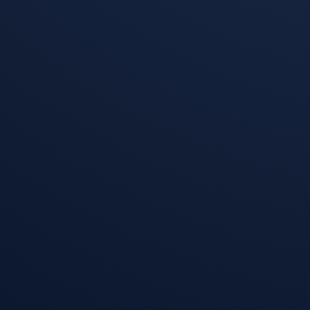
本文仅代表作者观点，不代表爱游戏立
本文系作者授权ayx发表，未经许可，不
相关阅读
爱游戏官方-2026世界杯E组，德容
角与加纳的闪电反击—一场改写宿命
爱游戏大厅-东欧铁骑折戟黄袍，202
之战
杯E组，泰国用控球艺术与格列兹曼
爱游戏APP-1.2026世界杯C组最强
法，制造最大冷门
隆绝杀日本，京多安用中场统治力书
爱游戏在线-沙漠之狐的利爪，2026
篇章
组焦点战，摩洛哥如何用巴雷拉的铁
爱游戏在线-1.悬念反转美利坚主场掀
反击撕碎哥伦比亚
狮，2026世界杯G组，一场改写足坛
< 上一篇
热血爆冷
发表评论