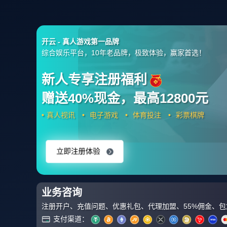
首页
即时比分
专家推荐
赛
首页
专家推荐
爱游戏大厅-当西决
爱游戏大厅-当西决
专家推荐
2026.04.19 |
爱游戏
| 192次围观