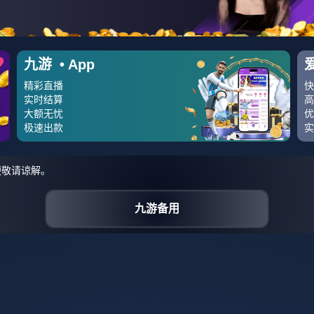
决赛；这里的“山西队”，也并非CBA那支三晋劲旅；而“老
场发生在平行篮球宇宙，代号“西山鹰扬”的终极邀请赛，当
”，遭遇代表西方天赋、崇尚个人飞翔的“老鹰队”，一场定义
生死焦点战”，在虚拟的“荣耀穹顶”球场轰然上演。
作者其
“剧本”，代表西方篮球极致天赋的“老鹰队”，以其令人眼花
如闪电的突破，无视防守的干拔，残暴的空接暴扣……他们
爱游
建立了多达22分的领先优势，穹顶之内，尽是“老鹰”翱翔
已开始谈论“天赋的代差”，观众们也仿佛提前见证了某种
赋面前,团队的韧性能否只是一曲悲壮的挽歌？
爱游
爱游
热门