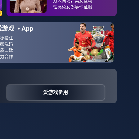
1190
0
文章数
评论数
它文章
戏大厅-2026世界杯B组焦点战，登贝莱独造三球，喀麦隆4-1大胜波兰
2026.08.07
戏官方-绝境中的红白闪电，2026世界杯G组，英格兰逆转美国的铁血之
2026.08.07
戏娱乐-宿命对决的终章，当潘帕斯雄鹰碾碎航海战舰，登贝莱以个人英雄主
2026.08.07
浏览更多
文章