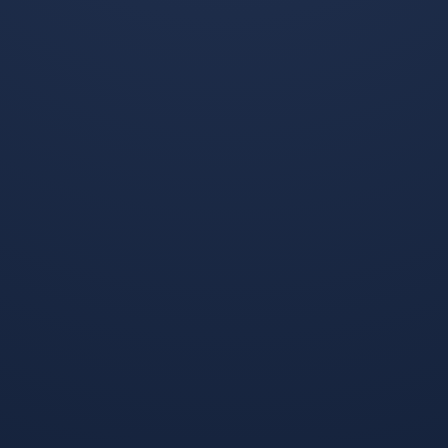
西队”的队员双眼布满血丝，步伐沉重却无比坚定，而习惯
在对方永不枯竭的奔跑与对抗下，首次出现了犹豫与失误，
边线球发出，没有复杂的战术，球经过四次闪电般的传递，最
命中，124比123！一场载入平行篮球史册的惊天逆转就此
随即爆发出超越胜负的轰鸣，这场比赛没有真正的失败
的璀璨高度，而“山西队”则证明了，当信任化为血肉、意志凝
的人能够筑起多么不可逾越的精神山脉。
篮球，乃至所有竞技的终极魅力，或许从来不是天赋的独孤
用团结、智慧与不屈共同写下的——
可能”的史诗
，当山西
雄鹰,也必须重新审视这片天空下的高度。