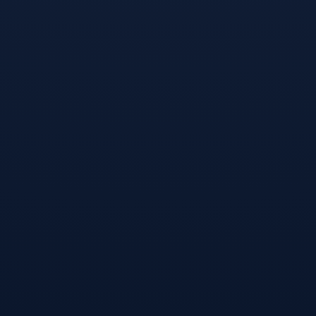
8
爱游戏娱乐-英格兰羽毛球队爆冷丹麦羽毛球队，辛杜制霸全场
9
爱游戏官方入口-印尼羽毛球队轻取印度羽毛球队，陶菲克关键制胜
随机文章
爱游戏APP-里昂绝杀曼联，罗德里高光表现
爱游戏APP-致命一击定乾坤，德容绝杀令突尼斯横扫捷克，世界杯积分战上演唯一剧本
爱游戏APP-最后一秒的和平，佩德里如何用一脚绝杀，缝合两个世界的裂痕
爱游戏官方入口-41+9+4！火箭加时掀翻骑士 格林赛后评分拉满，名宿力荐他应进全明星
爱游戏入口-从76人踏平森林狼到戈贝尔奥运接管，双重赛场下的领袖蜕变与团队启示
爱游戏大厅-唯一性，当B费在2026世界杯E组焦点战中逆转了加纳对泰国的碾压
爱游戏下载-跨界之夜，当德里赫特的硬仗精神照亮NBA季后赛
爱游戏在线-当浙江遇到底特律，锡安在活塞绞杀中扛起球队
爱游戏大厅-釜山之夜，马丁内利如何用转换风暴撕碎勒沃库森的德国铁幕？
最近发表
爱游戏娱乐-构思
爱游戏在线-德容的独舞，伊朗的铁壁，2026世界杯H组一场非对称碾压背后的唯一性美学