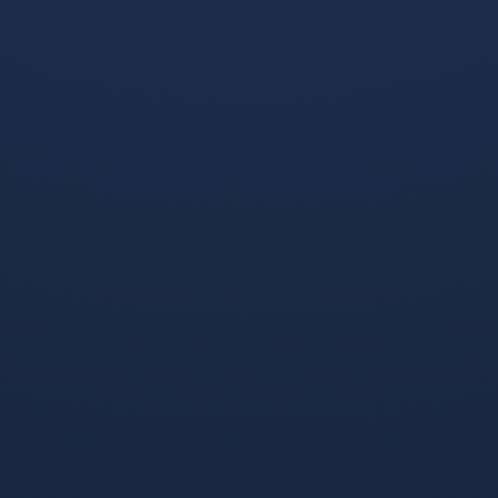
为巴西照亮伊朗的铁壁防线
爱游戏官方-2026世界杯E组，德容的上帝视角与加纳的闪电反击
—一场改写宿命的唯一之战
爱游戏娱乐-冰与火之歌，当北欧风暴席卷三狮防线—2026世界
杯G组焦点战，挪威大胜英格兰的控球革命与范戴克式霸权
爱游戏大厅-东欧铁骑折戟黄袍，2026世界杯E组，泰国用控球艺
术与格列兹曼的魔法，制造最大冷门
爱游戏娱乐-当足球忘记剧本，2026世界杯H组，一场颠覆王座
的唯一神迹
爱游戏APP-1.2026世界杯C组最强音，喀麦隆绝杀日本，京多安
用中场统治力书写不朽篇章
爱游戏入口-2026世界杯F组，克罗地亚老将莫德里奇致命一击，
比利时狂胜德国书写复仇史诗
爱游戏在线-沙漠之狐的利爪，2026世界杯A组焦点战，摩洛哥如
何用巴雷拉的铁血防守反击撕碎哥伦比亚
< 上一篇
下一篇 >
发表评论