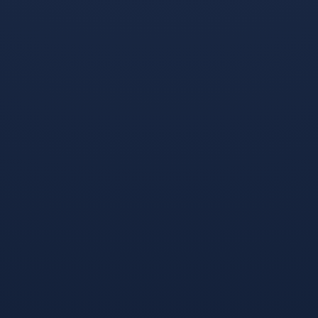
提交评论
爱游戏
1202
0
文章数
评论数
作者其它文章
爱游戏娱乐-构思