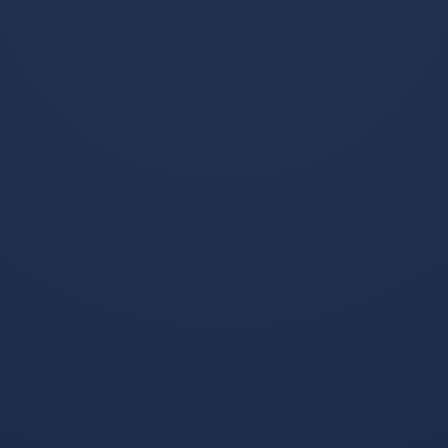
这不是一场完美的比赛，但它是2026世界杯D组最独特的一页——因
为这里不仅有战术的对抗、节奏的博弈，更有一个人的倔强，在铁幕
般的高压之下,撕开了一道光。
也许，这就是世界杯最动人的地方，不是最强的人赢，而是那些不肯
倒下的人，让一场比赛,得以超越胜负本身。
版权声明
本文仅代表作者观点，不代表爱游戏立场。
本文系作者授权ayx发表，未经许可，不得转载。
相关阅读
爱游戏大厅-致命一击的独白，2026世界杯出线战，保加利亚如
何用完美攻守转换碾压加拿大
爱游戏官方入口-冰与火之舞，2026世界杯揭幕战，当东瀛武士
的闪电撕裂北欧冰原，内马尔在加时赛的暮色中加冕为王
爱游戏官方入口-圣保罗的月光，当罗德里戈在2026世界杯H组