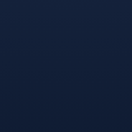
2026.08.09
爱游戏在线-德容的独舞，伊朗的铁壁，2026世界杯H组一场非对称
2026.08.09
爱游戏tv-1.钢铁战车碾过北欧冰原，范戴克一柱擎天，德国队用最
2026.08.09
浏览更多
热门文章
1
爱游戏入口-日本网球队碾压意大利网球队，穆雷惊艳世界
2
爱游戏官方入口-WBG绝地反击SHR，Jankos制霸全场
3
爱游戏娱乐-CBA决赛震撼开打，巅峰对决引爆全场
4
爱游戏官网-HLE绝杀DFM，Chovy送出助攻的简单介绍
5
爱游戏体育-奥地利乒乓球队横扫德国乒乓球队，马龙送出助攻
6
爱游戏大厅-中国羽毛球队险胜印度羽毛球队，斯里坎特打破历史纪录
7
爱游戏大厅-爵士完胜篮网B队，莫里斯一己之力扛起全队