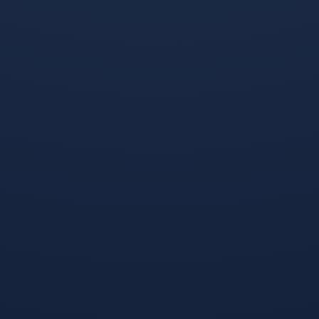
提交评论
爱游戏
1191
0
文章数
评论数
作者其它文章
爱游戏在线-这是一篇为您定制的文章，标题设计兼顾了新闻冲击力
2026.08.07