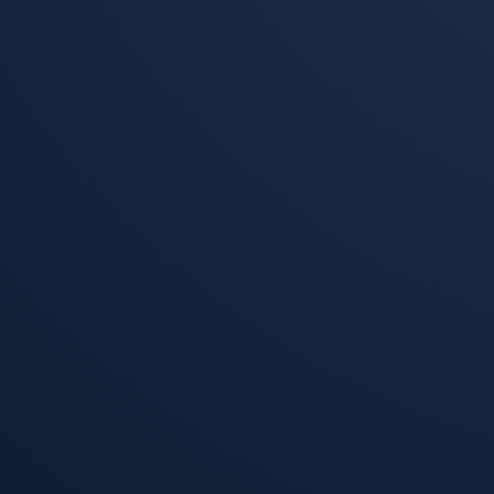
的自信与侵略性，他们不再满足于防守,
西班牙毕竟是一支拥有冠军底蕴的球队
比赛进入了下半场最为惨烈的阶段，双
变得愈发恐怖，每一次反击，都可能终
次精妙的团队配合扳平比分，但仅仅五分
当裁判的终场哨声划破夜空，球场上的
动硝烟般的紧凑对决，是那个在关键节点
峰对决，注定只有一次，而它之所以独
韧，而是因为在那短短的九十分钟里，一
版权声明
本文仅代表作者观点，不代表爱游戏立
本文系作者授权ayx发表，未经许可，不
相关阅读