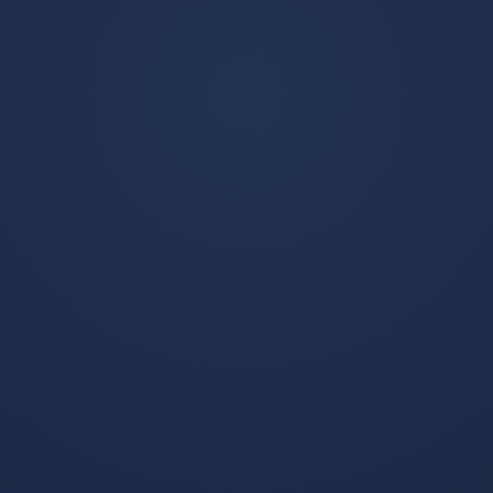
爱游戏体育-
爱游戏娱乐
爱游戏
最近
爱游戏在线
爱游戏tv-
爱游戏在
爱游戏大厅-
爱游戏官方
爱游戏娱乐-
爱游戏下
爱游戏tv-
爱游戏在
了比赛的灵魂，塔雷米成为了这场巅峰对决中唯一的变量，
爱游戏官方
一次出现了裂痕，他的每一次跑位，都像是一柄无形的匕
的一击，而澳大利亚全队，也因他的爆发而焕发出前所未有
标签