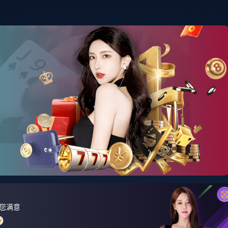
后点评
热门讨论
的星辰，2026世界杯巅峰对决，塔雷米照亮西班牙与澳大利
的星辰，2026世界杯巅峰对决，塔雷米照
0
曲