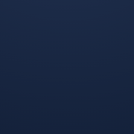
而是开始主动与西班牙展开对攻。
，在丢球之后，他们没有慌乱，反而更加疯狂地倾巢而出，
方球员的体力在极限边缘燃烧，战术的执行力却在高压之下
结比赛；每一次扑救，都可能拯救球队，西班牙一度通过一
钟后,塔雷米又用一记头槌助攻队友再次超出。
胜负已成定局，但比比分更令人铭记的，是那场如同时针拨
上以一己之力改写了剧本的塔雷米，2026世界杯的这场巅
一无二，不是因为西班牙的传控，也不是因为澳大利亚的坚
个叫塔雷米的人,将自己刻进了这场比赛的永恒之中。
场。
得转载。