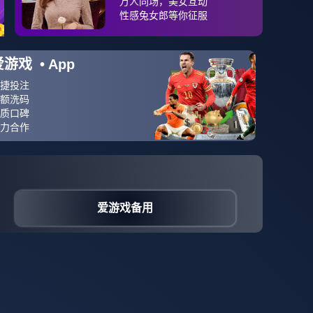
1193
0
文章数
评论数
它文章
戏在线-当姆巴佩披上印度战袍，一场虚构的世界杯关键积分战，如何撕
2026.08.08
戏tv-那夜的风，只认一个名字—2026世界杯四分之一决赛，厄瓜多尔
2026.08.07
戏在线-这是一篇为您定制的文章，标题设计兼顾了新闻冲击力与文学叙事
2026.08.07
浏览更多
文章