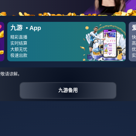
吸，目光汇聚于那座灯火通明的球场时，没有人预料到，一场
一种近乎残酷的紧凑节奏，缓缓拉开帷幕，西班牙，那支以
，迎战澳大利亚，这支从未在世界杯决赛圈如此接近荣耀的
作者其
无二的，并不是豪门的血统或黑马的逆袭，而是一个名字
在命运最精准的轨道上,骤然爆发出令人目眩的光芒。
爱游
进键，西班牙的短传渗透如同一张不断收紧的网，而澳大利
击，一次次撕裂对手的节奏，中场争夺几乎令人窒息，每一
爱游
跳舞，球权在两队之间高速轮转，观众几乎来不及眨眼，一
凑感，让整座球场化作一个巨大的心脏,随着每一次攻防的
爱游
热门