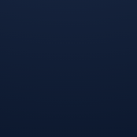
026世
爱游戏官方-绝境中的红白闪电，2026世界
大利
破A组
杯G组，英格兰逆转美国的铁血之夜，B费刺
爱游戏APP-萨卡独舞，摩洛哥破局—2026
替补改
6世界
出致命一击
世界杯A组焦点战唯一解
爱游戏大厅-唯一之战，2026世界杯B组焦
斯燃爆
八分之
点，京多安用大师级表现主导波兰力克伊朗
爱游戏娱乐-2026世界杯C组之夜，日本风暴
利克斯
的战术棋
下的战术绝唱，莱万一击定乾坤
爱游戏-孤岛之盾，2026世界杯C组关键战，
之战中掀
日本钢铁防线击碎德国战车，孙兴慜领航亚
下一篇 >
洲之光