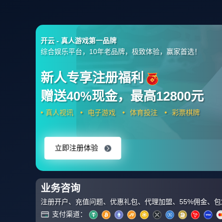
首页
即时比分
专家推荐
赛
首页
赛后点评
爱游戏tv-孤注一掷
亚的绝命序曲
爱游戏tv-孤注一掷
赛后点评
亮西班牙与澳大利亚的绝命序