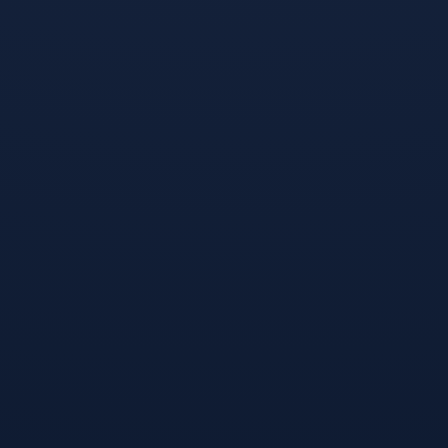
2026.08.09
爱游戏娱乐-构思
2026.08.09
爱游戏在线-德容的独舞，伊朗的铁壁，2026世界杯H组一场非对称
2026.08.09
浏览更多
热门文章
1
爱游戏入口-日本网球队碾压意大利网球队，穆雷惊艳世界
2
爱游戏官方入口-WBG绝地反击SHR，Jankos制霸全场
3
爱游戏娱乐-CBA决赛震撼开打，巅峰对决引爆全场
4
爱游戏官网-HLE绝杀DFM，Chovy送出助攻的简单介绍
5
爱游戏体育-奥地利乒乓球队横扫德国乒乓球队，马龙送出助攻
6
爱游戏大厅-中国羽毛球队险胜印度羽毛球队，斯里坎特打破历史纪录
7
爱游戏大厅-爵士完胜篮网B队，莫里斯一己之力扛起全队