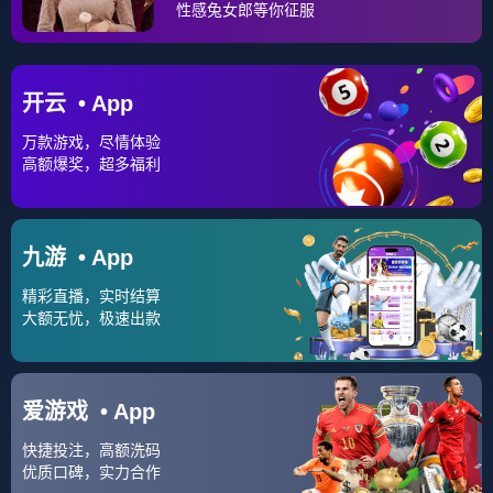
第一部分：恩比德的“冠军级表现”——不仅仅是数据，更是统治力的
维度
乔尔·恩比德斩获常规赛MVP的那个赛季，其表现已被冠以“冠军级”，
但这并非仅仅源于场均33+10的恐怖数据，真正的“冠军级”，体现在他
如何重新定义中锋的比赛方式，以及其在攻防两端无死角的统治力。