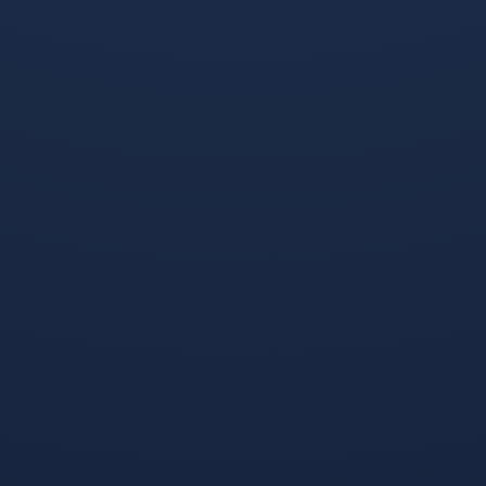
击力与文学叙事感
爱游戏娱乐-宿命对决的终章，当潘帕斯雄鹰碾碎航海战舰，登
贝莱以个人英雄主义书写2026世界杯最残酷童话
爱游戏下载-第94分钟的救赎，福登导演绝杀，波兰击碎葡萄牙
的2026世界杯梦
爱游戏在线-绝杀之夜，王者归位，当德国战车碾过宿命，当罗
德里戈点亮新王序章
爱游戏下载-南美风暴与东欧铁骑的碰撞，努涅斯如何定义2026
世界杯H组那场唯一之战
爱游戏大厅-沙漠雄鹰的逆袭，伊拉克用防守反击书写世界杯最
冷门神话，塔雷米一己之力击溃匈牙利
爱游戏体育-2026生死战，德国险胜喀麦隆，迪亚斯一球定乾坤
爱游戏娱乐-2026世界杯预演，钢铁红鹰的唯一宣言，奥地利用
血洗芬兰宣告新时代，而苏亚雷斯仍在定义不朽
< 上一篇
下一篇 >
发表评论