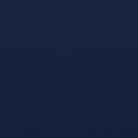
提交评论
爱游戏
1203
0
文章数
评论数
作者其它文章
爱游戏官方入口-孤星崛起，2026世界杯黑马之战，奥地利碾压波