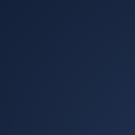
故事的真正高潮,发生在伤停补时第3分
却站着一位不属于这片绿色的“刺客”——
是的,法国人，但这并非是笔误，也不是
了一个震惊世界的决定：他放弃了在法
了，而法国队的内部矛盾让他心灰意冷
欧洲杯上曾让德国人痛彻心扉的“刽子手