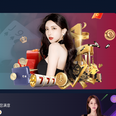
后点评
热门讨论
，C组绝唱，日耳曼战车碾碎樱花，格列兹曼的刀锋刻下宿命
，C组绝唱，日耳曼战车碾碎樱花，格列兹
0