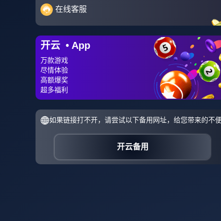
2026年的夏天,当全世界的目光聚焦于
会成为足球史上最具戏剧性的“死亡宣告”
比赛第89分钟,比分牌上写着冰冷的2:
——日本队，维尔茨在第12分钟的一脚
的“蓝武士防线”，下半场，哈弗茨接获
的心理防线击穿。
这不是一场单纯的技术性胜利,而是一场
人窒息的节奏控制，把日本队赖以生存的
信，在日耳曼战车冰冷的履带下，化作
区区6次，而德国队狂轰21脚，这是数
这并非这场“绝唱”的全部。