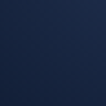
3:0，致命一击。
镜头定格在格列兹曼的脸上,他没有疯狂
在为这支新球队的成功而狂喜，还是在
这一夜,C组的故事就此终结，德国人以碾
强，而日本队，则带着他们未竟的梦想
2026年的夏天,从此只有一个传说：
日耳
字。
版权声明