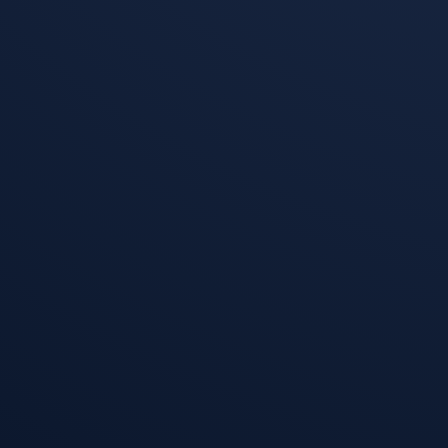
本文仅代表作者观点，不代表爱游戏立
本文系作者授权ayx发表，未经许可，不
相关阅读
爱游戏娱乐-三色浪潮，美加墨世界
焦点战，日本完胜泰国，B费领衔的
爱游戏娱乐-宿命对决的终章，当潘
暴席卷东亚
碾碎航海战舰，登贝莱以个人英雄主
爱游戏在线-绝杀之夜，王者归位，
2026世界杯最残酷童话
车碾过宿命，当罗德里戈点亮新王序
爱游戏大厅-沙漠雄鹰的逆袭，伊拉
反击书写世界杯最冷门神话，塔雷米
爱游戏娱乐-2026世界杯预演，钢铁
力击溃匈牙利
唯一宣言，奥地利用血洗芬兰宣告新
< 上一篇
而苏亚雷斯仍在定义不朽
发表评论