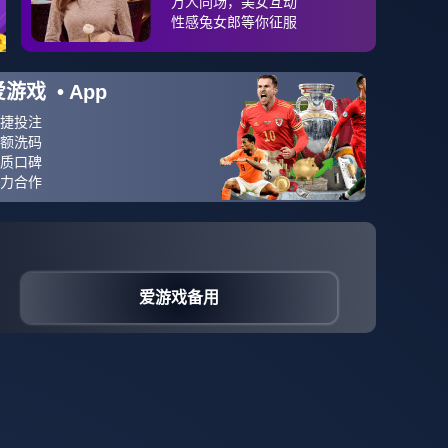
1196
0
文章数
评论数
它文章
戏娱乐-三色浪潮，美加墨世界杯预选赛焦点战，日本完胜泰国，B费领衔
2026.08.08
戏官方入口-冰与火之舞，2026世界杯揭幕战，当东瀛武士的闪电撕裂
2026.08.08
戏官方入口-圣保罗的月光，当罗德里戈在2026世界杯H组为巴西照亮伊
2026.08.08
浏览更多
文章