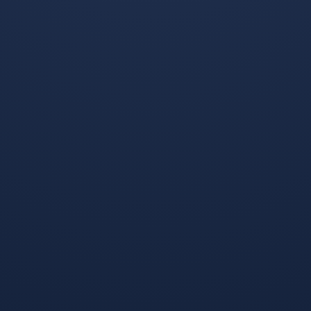
地庆祝，只是缓缓地跪倒在地，双手掩面，没有人知道他是
为他曾经深爱的法兰西蓝衣而默默告别。
压的姿态，携着一个来自“敌人”的致命一击，昂首挺进16
，倒在了最接近黎明的地方。
曼战车碾碎了樱花，而格列兹曼的刀锋，刻下了宿命的名