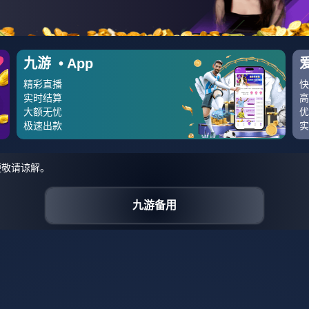
美洲大陆时，没有人会想到，世界杯C组的最后一轮小组赛，
。
0，德国队以一种近乎残忍的方式，碾压着他们面前的对手
贴地斩，像是一枚精准的制导导弹，划破了日本队引以为傲
作者其
基米希的传中，用一记势大力沉的头槌，彻底将日本队最后
爱游
意志的倾轧，德国人用他们传统的身体对抗、高位逼抢和令
爱游
“传控”撕扯得支离破碎，日本队在小组赛前两轮积累的自
了漫天飞舞的樱花碎屑，全场比赛，日本队的射门次数仅有
据上的碾压，更是足球哲学上的降维打击。
爱游
热门